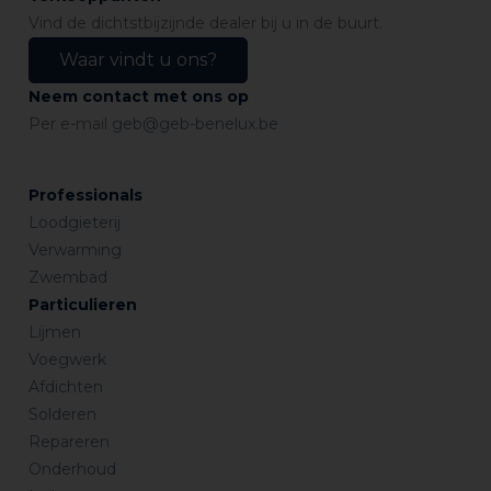
Vind de dichtstbijzijnde dealer bij u in de buurt.
Waar vindt u ons?
Neem contact met ons op
Per e-mail
geb@geb-benelux.be
Professionals
Loodgieterij
Verwarming
Zwembad
Particulieren
Lijmen
Voegwerk
Afdichten
Solderen
Repareren
Onderhoud