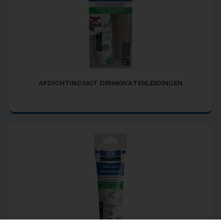
AFDICHTINGSKIT DRINKWATERLEIDINGEN