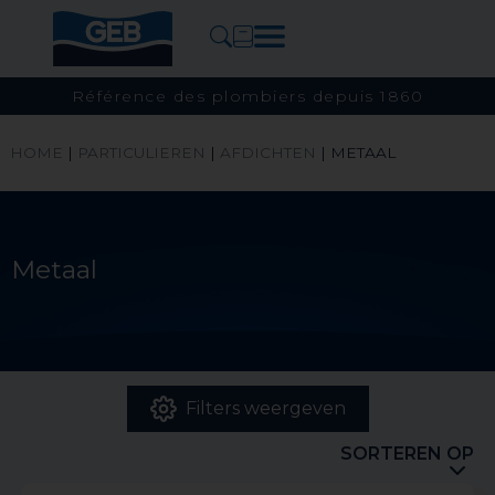
Référence des plombiers depuis 1860
HOME
|
PARTICULIEREN
|
AFDICHTEN
|
METAAL
Metaal
Filters weergeven
SORTEREN OP