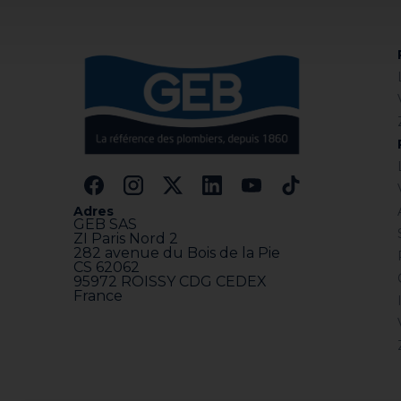
Wacht in alle gevallen tenminste 1 uur voor g
Reiniging van het materiaal:
De spatel en het mengbakje kunt u het beste
Indien nodig is het nog niet uitgeharde produ
Uitgehard kan het product uitsluitend mech
Adres
GEB SAS
ZI Paris Nord 2
282 avenue du Bois de la Pie
CS 62062
95972 ROISSY CDG CEDEX
France