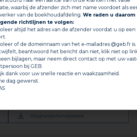
verstuurd naar een aantal van onze klanten met valse
ren van gebroken voorwerpen en het lijmen van verschi
atie, waarbij de afzender zich met name voordoet als ee
erker van de boekhoudafdeling.
We raden u daarom
gende richtlijnen te volgen:
roleer altijd het adres van de afzender voordat u op een
rt.
roleer of de domeinnaam van het e-mailadres @geb.fr is.
 twijfelt, beantwoord het bericht dan niet, klik niet op lin
erst het water af om een zo droog mogelijk oppervlak te he
een bijlagen, maar neem direct contact op met uw vast
ing.
tpersoon bij GEB.
middel (alcohol, aceton).
ijk dank voor uw snelle reactie en waakzaamheid.
jne dag gewenst.
 een cutter.
AS
nen.
oaden
 perfect mengsel. U kunt het plastic bakje van de verpakki
verde spatel tot een homogeen mengsel (ongeveer 1 mi
Veiligheidsinformatieblad
nuten aan. Voor het repareren van een leiding brengt u h
eren gedeelte. Om te lijmen brengt u het product aan op 
 contact. Afhankelijk van het te lijmen voorwerp kan het n