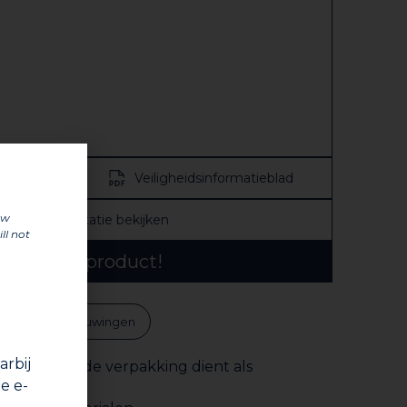
e
Veiligheidsinformatieblad
uw
Alle documentatie bekijken
ll not
tdek ons product!
n
Waarschuwingen
rbij
egeleverd, de verpakking dient als
e e-