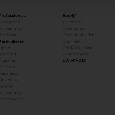
ebruik en indien mogelijk 12 uur totdat het product volledig 
Professionals
Bedrijf
 reinigen door ze na uitharding af te krabben.
Loodgieterij
Wie zijn wij?
ct te reinigen met een oplosmiddel (alcohol of aceton, afh
Verwarming
Onze groep
anisch verwijderd worden.
Zwembad
Onze geschiedenis
Particulieren
Ons merk
Lijmen
Ons MVO-beleid
Voegwerk
Documentatie
Afdichten
UW VRAGEN
Solderen
Repareren
Onderhoud
Isoleren
Verwarming
Zwembaden