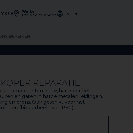
Winkel
ntatie
NL
Een dealer vinden
ONS BEREIKEN
T KOPER REPARATIE
are 2-componenten epoxyhars voor het
euren en gaten in harde metalen leidingen,
ng en brons. Ook geschikt voor het
idingen (bijvoorbeeld van PVC).