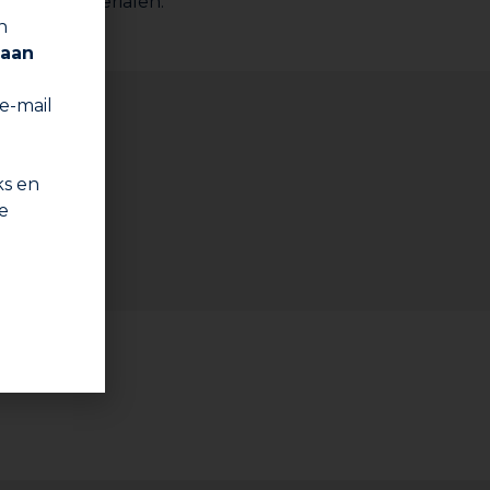
llende materialen.
n
 aan
 e-mail
ks en
bben.
e
ng als mengbakje gebruiken.
nuut).
et product in een laag van ongeveer 2 mm aan,
een van de te lijmen oppervlakken en brengt u
odig zijn de oppervlakken op elkaar te