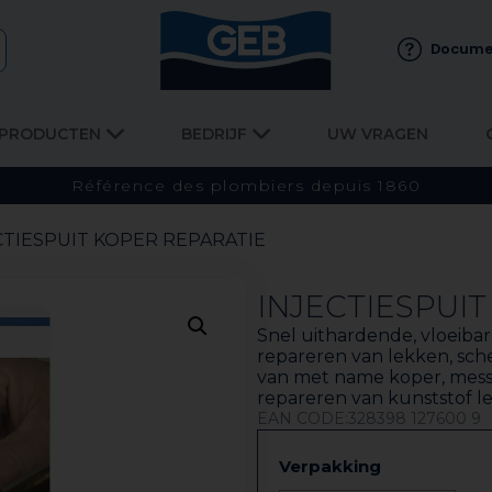
Docume
PRODUCTEN
BEDRIJF
UW VRAGEN
Référence des plombiers depuis 1860
ECTIESPUIT KOPER REPARATIE
INJECTIESPUI
Snel uithardende, vloeib
repareren van lekken, sch
van met name koper, messi
repareren van kunststof le
EAN CODE:328398 127600 9
Verpakking