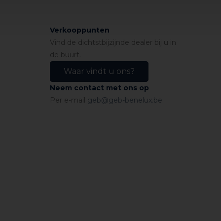
is uitgehard.
Verkooppunten
Vind de dichtstbijzijnde dealer bij u in
ankelijk van het oppervlak).
de buurt.
Waar vindt u ons?
Neem contact met ons op
Per e-mail
geb@geb-benelux.be