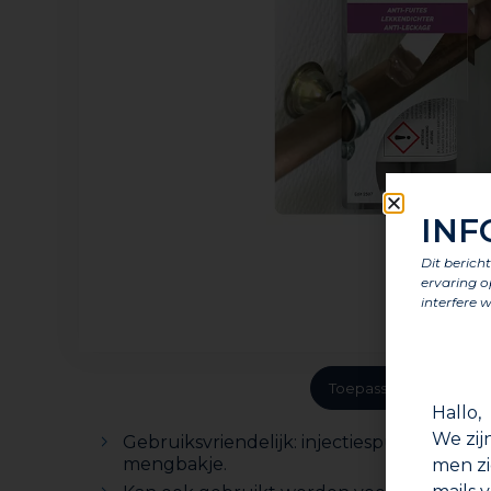
INF
Dit berich
ervaring o
interfere w
Toepassing
Voord
Hallo,
We zij
Gebruiksvriendelijk: injectiespuit voor 
mengbakje.
men zi