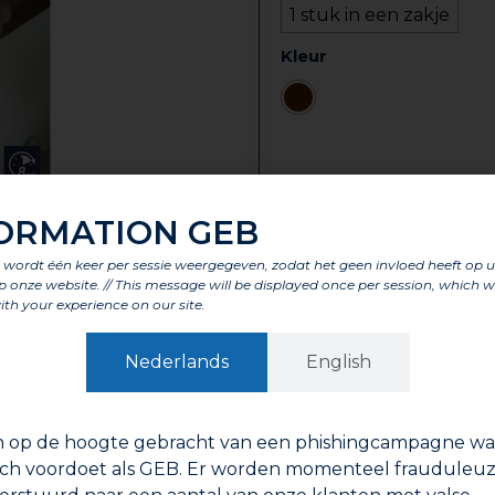
1 stuk in een zakje
Kleur
Technische fich
ORMATION GEB
t wordt één keer per sessie weergegeven, zodat het geen invloed heeft op 
p onze website. // This message will be displayed once per session, which wi
ith your experience on our site.
On
Nederlands
English
elen
Kenmerken
Onderdelen
Labels en certificeringe
n op de hoogte gebracht van een phishingcampagne waa
makkelijke dosering, spatel voor mengen en opbrengen me
ch voordoet als GEB. Er worden momenteel frauduleuz