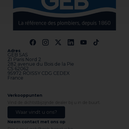
Adres
GEB SAS
ZI Paris Nord 2
282 avenue du Bois de la Pie
CS 62062
95972 ROISSY CDG CEDEX
France
Verkooppunten
Vind de dichtstbijzijnde dealer bij u in de buurt.
Waar vindt u ons?
Neem contact met ons op
Per e-mail
geb@geb-benelux.be