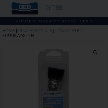
Référence des plombiers depuis 1860
HOME
|
PROFESSIONALS
|
LOODGIETERIJ
|
ZUURKWASTEN