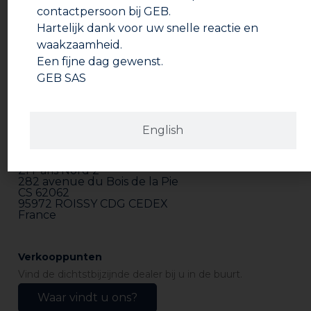
contactpersoon bij GEB.
Hartelijk dank voor uw snelle reactie en
waakzaamheid.
Een fijne dag gewenst.
GEB SAS
English
Adres
GEB SAS
ZI Paris Nord 2
282 avenue du Bois de la Pie
CS 62062
95972 ROISSY CDG CEDEX
France
Verkooppunten
Vind de dichtstbijzijnde dealer bij u in de buurt.
Waar vindt u ons?