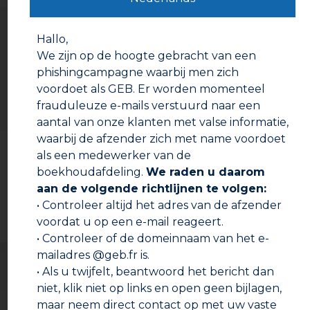
Gebruiksaanwijzing
Hallo,
Doop de kwast in het product en breng als gewenst
aan.
We zijn op de hoogte gebracht van een
phishingcampagne waarbij men zich
voordoet als GEB. Er worden momenteel
frauduleuze e-mails verstuurd naar een
aantal van onze klanten met valse informatie,
waarbij de afzender zich met name voordoet
Documentatie om te downloaden
als een medewerker van de
boekhoudafdeling.
We raden u daarom
Technische fiche
aan de volgende richtlijnen te volgen:
• Controleer altijd het adres van de afzender
Veiligheidsinformatieblad
voordat u op een e-mail reageert.
• Controleer of de domeinnaam van het e-
mailadres @geb.fr is.
• Als u twijfelt, beantwoord het bericht dan
niet, klik niet op links en open geen bijlagen,
maar neem direct contact op met uw vaste