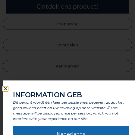
Ontdek ons product!
Toepassing
Voordelen
Kenmerken
Onderdelen
INFORMATION GEB
Dit bericht wordt één keer per sessie weergegeven, zodat het
geen invloed heeft op uw ervaring op onze website. // This
Labels en certificeringen
message will be displayed once per session, which will not
interfere with your experience on our site.
Waarschuwingen
Nederlands