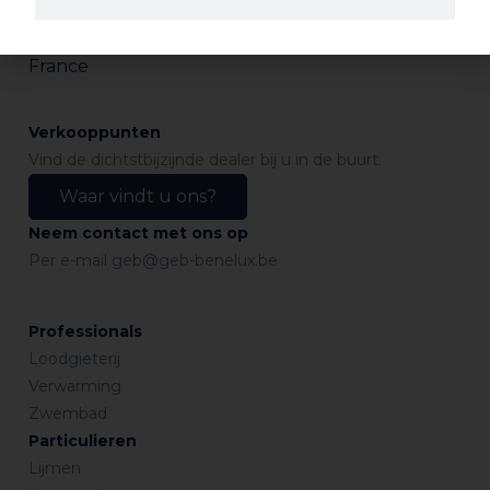
282 avenue du Bois de la Pie
CS 62062
95972 ROISSY CDG CEDEX
France
Verkooppunten
Vind de dichtstbijzijnde dealer bij u in de buurt.
Waar vindt u ons?
Neem contact met ons op
Per e-mail
geb@geb-benelux.be
Professionals
Loodgieterij
Verwarming
Zwembad
Particulieren
Lijmen