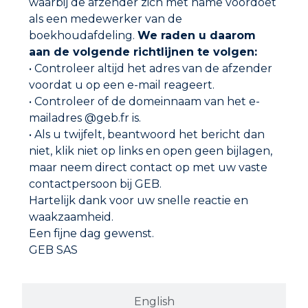
waarbij de afzender zich met name voordoet
als een medewerker van de
SCHOORSTEENVEEGPOEDER
boekhoudafdeling.
We raden u daarom
aan de volgende richtlijnen te volgen:
• Controleer altijd het adres van de afzender
voordat u op een e-mail reageert.
• Controleer of de domeinnaam van het e-
mailadres @geb.fr is.
• Als u twijfelt, beantwoord het bericht dan
niet, klik niet op links en open geen bijlagen,
maar neem direct contact op met uw vaste
contactpersoon bij GEB.
Hartelijk dank voor uw snelle reactie en
waakzaamheid.
Een fijne dag gewenst.
GEB SAS
Adres
GEB SAS
English
ZI Paris Nord 2