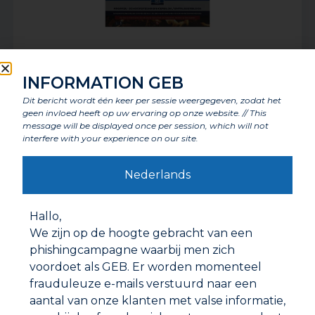
INFORMATION GEB
Dit bericht wordt één keer per sessie weergegeven, zodat het
SCHOORSTEENREINIGINGSBLOK
geen invloed heeft op uw ervaring op onze website. // This
message will be displayed once per session, which will not
interfere with your experience on our site.
Nederlands
Hallo,
We zijn op de hoogte gebracht van een
phishingcampagne waarbij men zich
voordoet als GEB. Er worden momenteel
frauduleuze e-mails verstuurd naar een
aantal van onze klanten met valse informatie,