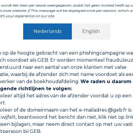
t wordt één keer per sessie weergegeven, zodat het geen invloed heeft op 
p onze website. // This message will be displayed once per session, which wi
ith your experience on our site.
Nederlands
English
n op de hoogte gebracht van een phishingcampagne waa
ch voordoet als GEB. Er worden momenteel frauduleuz
verstuurd naar een aantal van onze klanten met valse
atie, waarbij de afzender zich met name voordoet als ee
erker van de boekhoudafdeling.
We raden u daarom
gende richtlijnen te volgen:
roleer altijd het adres van de afzender voordat u op een
rt.
0 ONTSLIJKER
G40
Nieuw
AFDICHTINGSMIDDEL
AFDI
roleer of de domeinnaam van het e-mailadres @geb.fr is.
MICROLEKKEN
VOO
 twijfelt, beantwoord het bericht dan niet, klik niet op lin
een bijlagen, maar neem direct contact op met uw vast
tpersoon bij GEB.