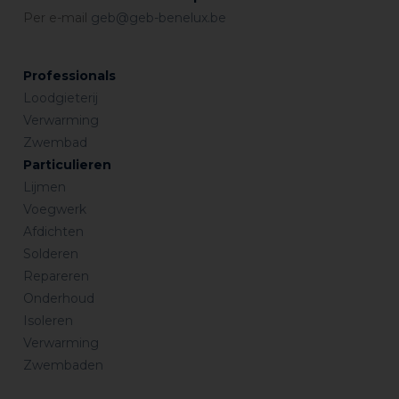
Per e-mail
geb@geb-benelux.be
Professionals
Loodgieterij
Verwarming
Zwembad
Particulieren
Lijmen
Voegwerk
Afdichten
Solderen
Repareren
Onderhoud
Isoleren
Verwarming
Zwembaden