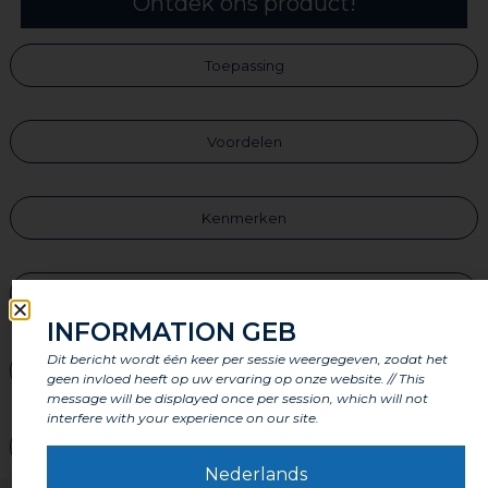
Ontdek ons product!
Toepassing
Voordelen
Kenmerken
Onderdelen
INFORMATION GEB
Dit bericht wordt één keer per sessie weergegeven, zodat het
Labels en certificeringen
geen invloed heeft op uw ervaring op onze website. // This
message will be displayed once per session, which will not
interfere with your experience on our site.
Waarschuwingen
Nederlands