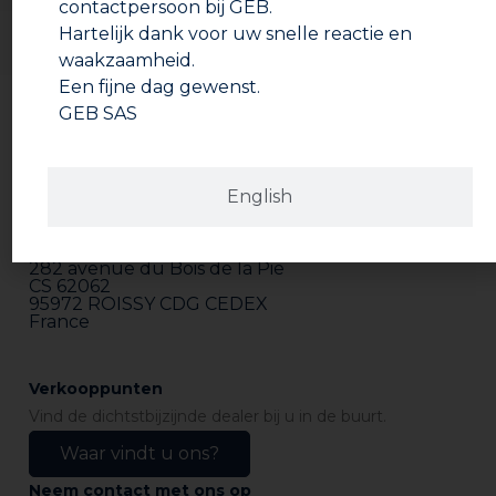
contactpersoon bij GEB.
Hartelijk dank voor uw snelle reactie en
waakzaamheid.
Een fijne dag gewenst.
GEB SAS
English
Adres
GEB SAS
ZI Paris Nord 2
282 avenue du Bois de la Pie
CS 62062
95972 ROISSY CDG CEDEX
France
Verkooppunten
Vind de dichtstbijzijnde dealer bij u in de buurt.
Waar vindt u ons?
Neem contact met ons op