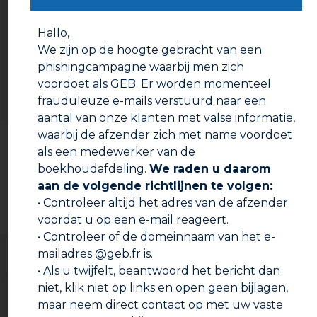
Gebruiksaanwijzing
Maak de soldeernaad glad voor het uitharden.
Hallo,
We zijn op de hoogte gebracht van een
phishingcampagne waarbij men zich
voordoet als GEB. Er worden momenteel
frauduleuze e-mails verstuurd naar een
aantal van onze klanten met valse informatie,
Documentatie om te downloaden
waarbij de afzender zich met name voordoet
als een medewerker van de
boekhoudafdeling.
We raden u daarom
Technische fiche
aan de volgende richtlijnen te volgen:
• Controleer altijd het adres van de afzender
Veiligheidsinformatieblad
voordat u op een e-mail reageert.
• Controleer of de domeinnaam van het e-
mailadres @geb.fr is.
• Als u twijfelt, beantwoord het bericht dan
niet, klik niet op links en open geen bijlagen,
maar neem direct contact op met uw vaste