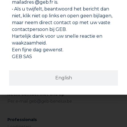
mailadres @geb.fr is.
• Als u twijfelt, beantwoord het bericht dan
niet, klik niet op links en open geen bijlagen,
maar neem direct contact op met uw vaste
Adres
GEB SAS
contactpersoon bij GEB.
ZI Paris Nord 2
Hartelijk dank voor uw snelle reactie en
282 avenue du Bois de la Pie
CS 62062
waakzaamheid.
95972 ROISSY CDG CEDEX
Een fijne dag gewenst.
France
GEB SAS
Verkooppunten
Vind de dichtstbijzijnde dealer bij u in de buurt.
English
Waar vindt u ons?
Neem contact met ons op
Per e-mail
geb@geb-benelux.be
Professionals
Loodgieterij