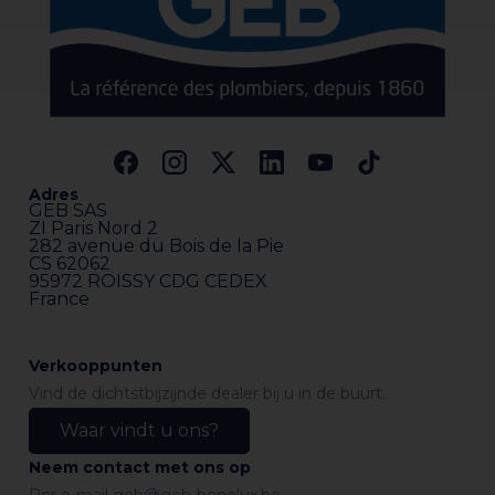
Adres
GEB SAS
ZI Paris Nord 2
282 avenue du Bois de la Pie
CS 62062
95972 ROISSY CDG CEDEX
France
Verkooppunten
Vind de dichtstbijzijnde dealer bij u in de buurt.
Waar vindt u ons?
Neem contact met ons op
Per e-mail
geb@geb-benelux.be