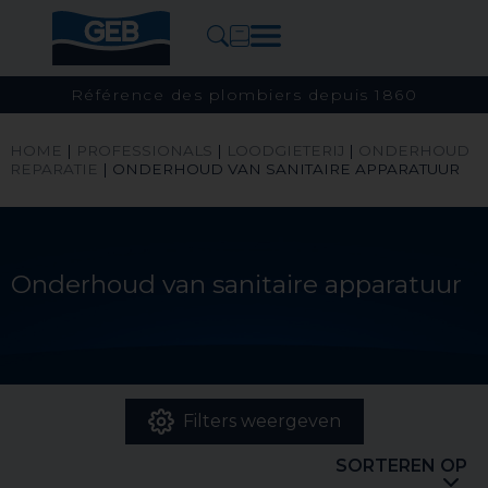
Référence des plombiers depuis 1860
HOME
|
PROFESSIONALS
|
LOODGIETERIJ
|
ONDERHOUD
REPARATIE
|
ONDERHOUD VAN SANITAIRE APPARATUUR
Onderhoud van sanitaire apparatuur
Filters weergeven
SORTEREN OP