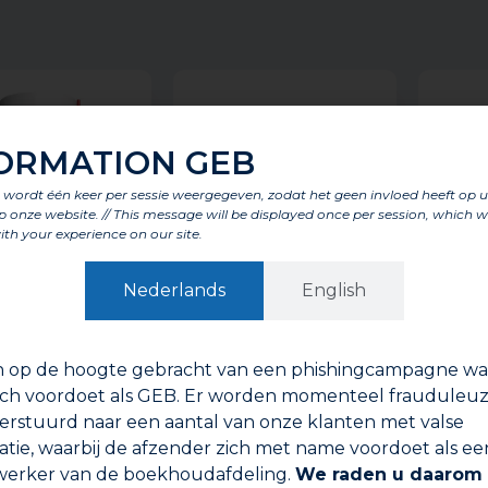
ORMATION GEB
t wordt één keer per sessie weergegeven, zodat het geen invloed heeft op 
p onze website. // This message will be displayed once per session, which wi
ith your experience on our site.
Nederlands
English
n op de hoogte gebracht van een phishingcampagne waa
LEKDETEKTOR
HITTE SCHILD
REIN
ch voordoet als GEB. Er worden momenteel frauduleuz
verstuurd naar een aantal van onze klanten met valse
atie, waarbij de afzender zich met name voordoet als ee
erker van de boekhoudafdeling.
We raden u daarom