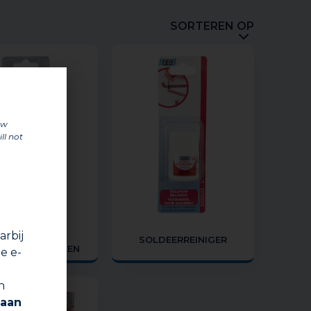
SORTEREN OP
uw
ll not
rbij
KWAST VOOR
SOLDEERREINIGER
IGINGSMIDDELEN
e e-
n
 aan