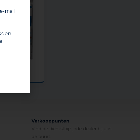
 e-mail
ks en
e
STAALWOOL
Verkooppunten
Vind de dichtstbijzijnde dealer bij u in
de buurt.