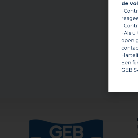
de vol
• Cont
reagee
• Cont
• Als u
open g
contac
Hartel
Een fi
GEB S
SOLD
META