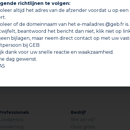
gende richtlijnen te volgen:
roleer altijd het adres van de afzender voordat u op een
rt.
roleer of de domeinnaam van het e-mailadres @geb.fr is.
 twijfelt, beantwoord het bericht dan niet, klik niet op lin
een bijlagen, maar neem direct contact op met uw vast
tpersoon bij GEB.
ijk dank voor uw snelle reactie en waakzaamheid.
jne dag gewenst.
AS
EERSTAAF ALLE
SOLDEERSTAAF
LEN 40% zilver
KOPER/FOSFOR
Professionals
Bedrijf
Loodgieterij
Wie zijn wij?
Verwarming
Onze groep