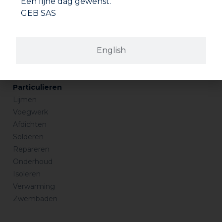
Een fijne dag gewenst.
Per e-mail
geb@geb-benelux.be
GEB SAS
Professionals
English
Loodgieterij
Verwarming
Zwembad
Particulieren
Lijmen
Voegwerk
Afdichten
Solderen
Repareren
Onderhoud
Isoleren
Verwarming
Zwembaden