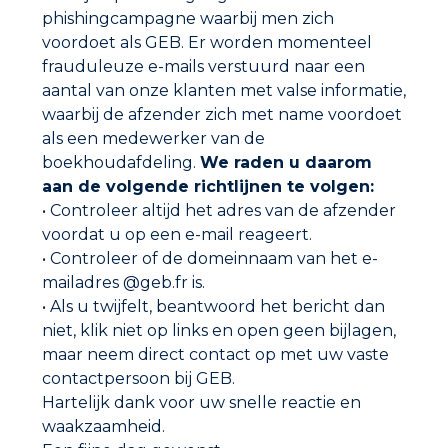
phishingcampagne waarbij men zich
voordoet als GEB. Er worden momenteel
frauduleuze e-mails verstuurd naar een
aantal van onze klanten met valse informatie,
waarbij de afzender zich met name voordoet
als een medewerker van de
boekhoudafdeling.
We raden u daarom
aan de volgende richtlijnen te volgen:
Adres
GEB SAS
• Controleer altijd het adres van de afzender
ZI Paris Nord 2
282 avenue du Bois de la Pie
voordat u op een e-mail reageert.
CS 62062
• Controleer of de domeinnaam van het e-
95972 ROISSY CDG CEDEX
France
mailadres @geb.fr is.
• Als u twijfelt, beantwoord het bericht dan
niet, klik niet op links en open geen bijlagen,
Verkooppunten
maar neem direct contact op met uw vaste
Vind de dichtstbijzijnde dealer bij u in de buurt.
contactpersoon bij GEB.
Waar vindt u ons?
Hartelijk dank voor uw snelle reactie en
waakzaamheid.
Neem contact met ons op