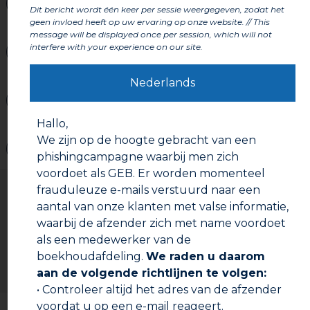
Kenmerken
Dit bericht wordt één keer per sessie weergegeven, zodat het
geen invloed heeft op uw ervaring op onze website. // This
message will be displayed once per session, which will not
interfere with your experience on our site.
Onderdelen
Nederlands
Labels en certificeringen
Hallo,
We zijn op de hoogte gebracht van een
Waarschuwingen
phishingcampagne waarbij men zich
voordoet als GEB. Er worden momenteel
Gebruiksaanwijzing
frauduleuze e-mails verstuurd naar een
Voorbereiding:
aantal van onze klanten met valse informatie,
waarbij de afzender zich met name voordoet
Draag geschikte handschoenen en bescherm de
als een medewerker van de
omliggende oppervlakken. Na het uitharden kan
het schuim alleen nog mechanisch of met 2 IN 1 PU
boekhoudafdeling.
We raden u daarom
SCHUIMREINIGER worden verwijderd (controleer
aan de volgende richtlijnen te volgen:
de verenigbaarheid met het oppervlak).
• Controleer altijd het adres van de afzender
De spuitbus moet een temperatuur hebben tussen
voordat u op een e-mail reageert.
Documentatie om te downloaden