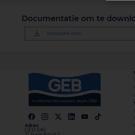
afzettingen met een borstel verwijderen en de
Documentatie om te downl
Technische fiche
Adres
GEB SAS
ZI Paris Nord 2