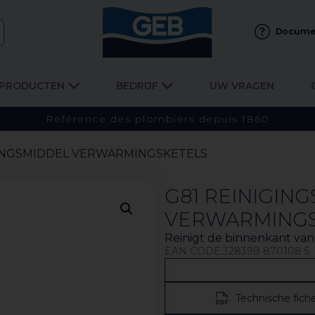
Docume
PRODUCTEN
BEDRIJF
UW VRAGEN
Référence des plombiers depuis 1860
GINGSMIDDEL VERWARMINGSKETELS
G81 REINIGIN
VERWARMINGS
Reinigt de binnenkant van
EAN CODE:328398 870108 5
Technische fich