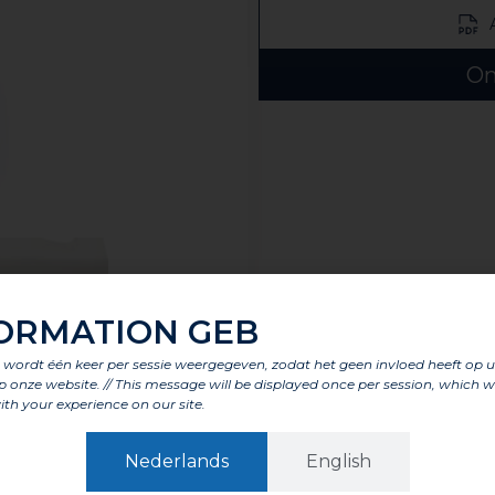
On
ORMATION GEB
t wordt één keer per sessie weergegeven, zodat het geen invloed heeft op 
p onze website. // This message will be displayed once per session, which wi
ith your experience on our site.
Nederlands
English