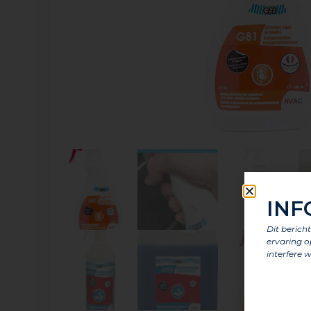
INF
Dit berich
ervaring o
interfere w