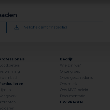
 resten met een stofzuiger wegzuigen.
oaden
Veiligheidsinformatieblad
Professionals
Bedrijf
Loodgieterij
Wie zijn wij?
Verwarming
Onze groep
Zwembad
Onze geschiedenis
Particulieren
Ons merk
Lijmen
Ons MVO-beleid
Voegwerk
Documentatie
Afdichten
UW VRAGEN
Solderen