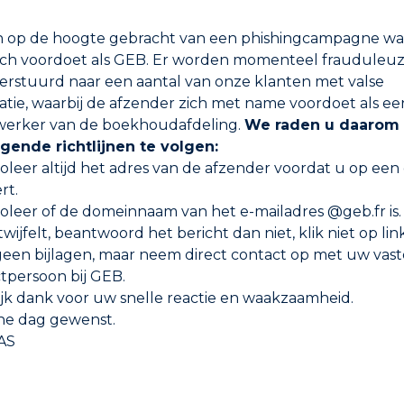
n op de hoogte gebracht van een phishingcampagne waa
elen
Kenmerken
Onderdelen
Labels en certificeringe
ch voordoet als GEB. Er worden momenteel frauduleuz
verstuurd naar een aantal van onze klanten met valse
in dampen die het roet, de zwavelafzettingen en het sto
oolafzetting).
atie, waarbij de afzender zich met name voordoet als ee
tel, beschermt de materialen tegen corrosie en vertraa
erker van de boekhoudafdeling.
We raden u daarom
gas en gemengd.
gende richtlijnen te volgen:
r de voorkeur gegeven aan een schoorsteenveegpoeder 
roleer altijd het adres van de afzender voordat u op een
rt.
roleer of de domeinnaam van het e-mailadres @geb.fr is.
 twijfelt, beantwoord het bericht dan niet, klik niet op lin
een bijlagen, maar neem direct contact op met uw vast
tpersoon bij GEB.
ijk dank voor uw snelle reactie en waakzaamheid.
ur van 40 – 50°C te bereiken. De brander uitzetten.
jne dag gewenst.
AS
m een dik schuim te verkrijgen. De brander opnieuw ins
t 30 minuten tot 1 uur, zelfs 2 uur indien mogelijk, laten i