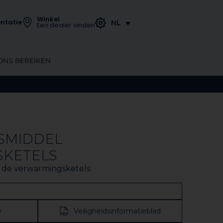
Winkel
ntatie
NL
Een dealer vinden
ONS BEREIKEN
GSMIDDEL
KETELS
 de verwarmingsketels.
e
Veiligheidsinformatieblad