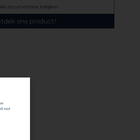
Alle documentatie bekijken
tdek ons product!
uw
ll not