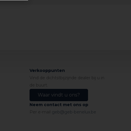
Verkooppunten
Vind de dichtstbijzijnde dealer bij u in
de buurt.
Waar vindt u ons?
Neem contact met ons op
Per e-mail
geb@geb-benelux.be