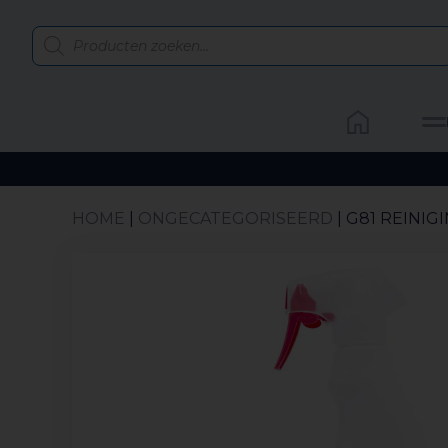
HOME
|
ONGECATEGORISEERD
| G81 REINI