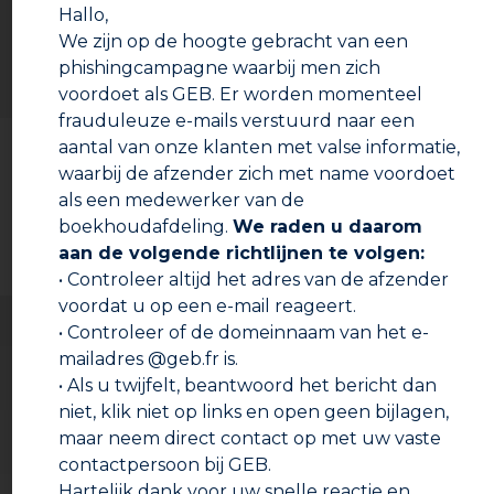
Hallo,
– 2 dopjes van het product ingieten voor 1/2 flacon
gebruikte ontstopper.
We zijn op de hoogte gebracht van een
phishingcampagne waarbij men zich
Verbruik : 2 dopjes ingieten voor 1/2 flacon ontstopper.
voordoet als GEB. Er worden momenteel
frauduleuze e-mails verstuurd naar een
Documentatie om te downloaden
aantal van onze klanten met valse informatie,
Gebruiksaanwijzing voor een sanitaire installatie na
waarbij de afzender zich met name voordoet
ontkalking (spiraalbuis)
– De spiraalbuis vullen of in 10 cl neutralisatiemiddel
Technische fiche
als een medewerker van de
onderdompelen voor 1 liter water.
boekhoudafdeling.
We raden u daarom
– 5 minuten laten inwerken.
Veiligheidsinformatieblad
aan de volgende richtlijnen te volgen:
– Legen en met helder water spoelen.
• Controleer altijd het adres van de afzender
Verbruik : 1 mosterdglas (10 cl).
voordat u op een e-mail reageert.
• Controleer of de domeinnaam van het e-
mailadres @geb.fr is.
Gebruiksaanwijzing voor een sanitaire installatie na
• Als u twijfelt, beantwoord het bericht dan
ontkalking (warmwaterboiler)
niet, klik niet op links en open geen bijlagen,
– Na ontkalking, legen en voor 10% met
neutralisatiemiddel vullen. Met helder water aanvullen.
maar neem direct contact op met uw vaste
– 10 minuten laten inwerken en legen.
contactpersoon bij GEB.
– Opnieuw volledig met water vullen en legen.
Hartelijk dank voor uw snelle reactie en