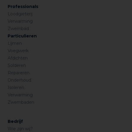
Professionals
Verbruik : 1 liter voor 100 liter water.
Loodgieterij
Verwarming
Zwembad
Gebruiksaanwijzing voor de neutralisering van het
ontkalkingswater voor lozing
Particulieren
– De producthoeveelheid staat in verhouding tot de te
Lijmen
bekomen pH.
Voegwerk
Verbruik : Hoeveelheid in verhouding tot de te
Afdichten
bekomen pH.
Solderen
Repareren
Onderhoud
Isoleren
Verwarming
Zwembaden
Bedrijf
Wie zijn wij?