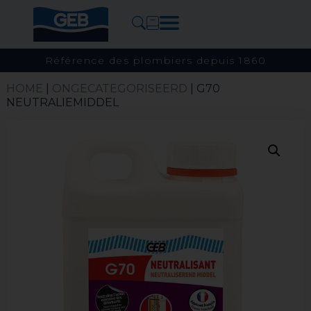
Référence des plombiers depuis 1860
HOME
|
ONGECATEGORISEERD
| G70
NEUTRALIEMIDDEL