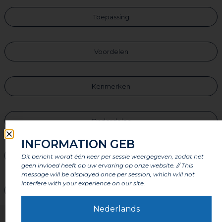
Toepassing
Voordelen
Kenmerken
Onderdelen
INFORMATION GEB
Labels en certificeringen
Dit bericht wordt één keer per sessie weergegeven, zodat het
geen invloed heeft op uw ervaring op onze website. // This
message will be displayed once per session, which will not
interfere with your experience on our site.
Waarschuwingen
Nederlands
Gebruiksaanwijzing