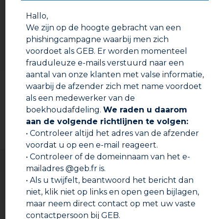
Voorbereiding :
Hallo,
Sluit de wateraanvoer af. Schuur het te repareren
We zijn op de hoogte gebracht van een
gedeelte op (vooral op kunststof). Maak het oppervlak
phishingcampagne waarbij men zich
schoon en droog. Trek de meegeleverde
voordoet als GEB. Er worden momenteel
handschoenen aan (deze kunnen van latex zijn) of
andere geschikte handschoenen.
frauduleuze e-mails verstuurd naar een
aantal van onze klanten met valse informatie,
Bereid alles goed voor, als de patch eenmaal
Documentatie om te downloaden
waarbij de afzender zich met name voordoet
gekneed is, is de reactie onomkeerbaar. Na het
kneden moet de patch direct uit de verpakking
als een medewerker van de
Technische fiche
genomen worden, hij kan anders warm tot ZEER
boekhoudafdeling.
We raden u daarom
HEET worden.
aan de volgende richtlijnen te volgen:
Veiligheidsinformatieblad
• Controleer altijd het adres van de afzender
voordat u op een e-mail reageert.
Gebruiksaanwijzing :
• Controleer of de domeinnaam van het e-
De verpakking bestaat uit twee gedeelten:
mailadres @geb.fr is.
– een met de gevouwen met hars geïmpregneerde
patch
• Als u twijfelt, beantwoord het bericht dan
– een met het uithardmiddel
niet, klik niet op links en open geen bijlagen,
De twee gedeelten zijn gescheiden door een
maar neem direct contact op met uw vaste
doorzichtig en een gekleurd rubberen staafje.
Verwijder de afscheiding door aan een van de staafjes
contactpersoon bij GEB.