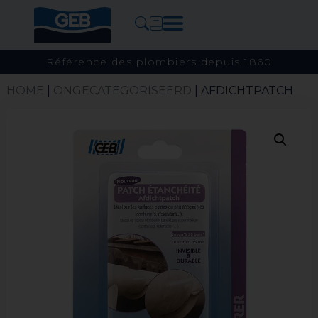
Référence des plombiers depuis 1860
HOME
|
ONGECATEGORISEERD
| AFDICHTPATCH