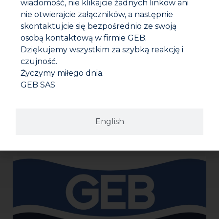
wiadomość, nie klikajcie żadnych linków ani
• W przypadku instalacji wodnych przeznaczonych do
Karta bezpieczeństwa
spożycia przez ludzi, należy wypłukać układ przez co
nie otwierajcie załączników, a następnie
najmniej 30 minut przed oddaniem do użytku.
skontaktujcie się bezpośrednio ze swoją
Film prezentacyjny
osobą kontaktową w firmie GEB.
Dziękujemy wszystkim za szybką reakcję i
czujność.
Życzymy miłego dnia.
GEB SAS
English