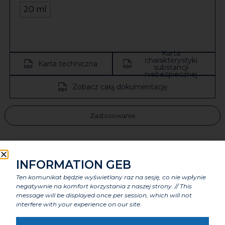
20 ml
Karta
charakterystyki
Karta techniczna
substancji
niebezpiecznej
Zobacz całą dokumentację
Zastosowanie
Zalety
INFORMATION GEB
Ten komunikat będzie wyświetlany raz na sesję, co nie wpłynie
Cechy charakterystyczne
negatywnie na komfort korzystania z naszej strony. // This
message will be displayed once per session, which will not
interfere with your experience on our site.
Komponenty