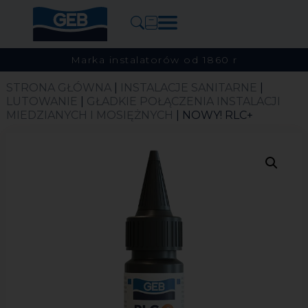
Marka instalatorów od 1860 r
STRONA GŁÓWNA
|
INSTALACJE SANITARNE
|
LUTOWANIE
|
GŁADKIE POŁĄCZENIA INSTALACJI
MIEDZIANYCH I MOSIĘŻNYCH
| NOWY! RLC+