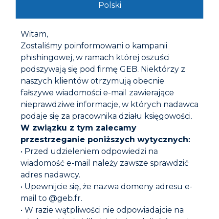
Polski
Etykiety i certyfikaty
Witam,
Zostaliśmy poinformowani o kampanii
phishingowej, w ramach której oszuści
Ostrzeżenia
podszywają się pod firmę GEB. Niektórzy z
naszych klientów otrzymują obecnie
Instrukcja obsługi
fałszywe wiadomości e-mail zawierające
• Nałożyć żywicę na CAŁĄ powierzchnię łączenia obu
nieprawdziwe informacje, w których nadawca
elementów do połączenia. W przypadku połączeń
podaje się za pracownika działu księgowości.
zaciskanych produkt należy nakładać bez zdejmowania
W związku z tym zalecamy
uszczelki.
przestrzeganie poniższych wytycznych:
• Połącz ze sobą część męską i żeńską, nie skręcając ich.
• Zetrzyj nadmiar produktu czystą szmatką (produkt nie
• Przed udzieleniem odpowiedzi na
wysycha w kontakcie z powietrzem).
wiadomość e-mail należy zawsze sprawdzić
• Po zakończeniu ostatniego montażu należy odczekać
adres nadawcy.
Dokumentacja do pobrania
15 minut (w przypadku połączeń o średnicy do 16 mm)
• Upewnijcie się, że nazwa domeny adresu e-
lub 1 godzinę (w przypadku połączeń o średnicy od 18
do 28 mm) lub 1,5 godziny (w przypadku połączeń o
mail to @geb.fr.
Karta techniczna
średnicy od 28 do 35 mm) przed ponownym
• W razie wątpliwości nie odpowiadajcie na
przywróceniem wody do obiegu.